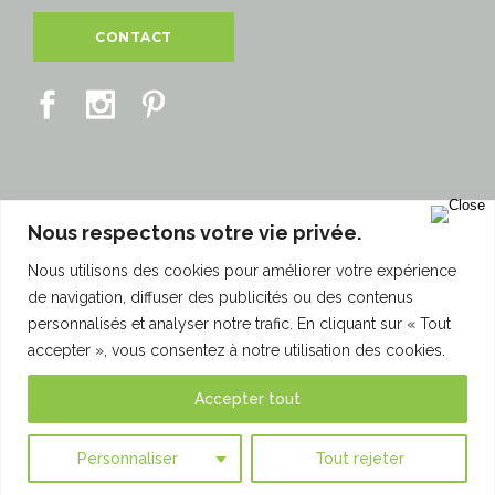
CONTACT
Nous respectons votre vie privée.
860 Rue Marcel Paul
Nous utilisons des cookies pour améliorer votre expérience
94500 Champigny-sur-Marne
de navigation, diffuser des publicités ou des contenus
personnalisés et analyser notre trafic. En cliquant sur « Tout
© 2018 - Interpose - Tous droits réservés.
accepter », vous consentez à notre utilisation des cookies.
Créé avec ♥ à Paris par HANDCRAFTED.
Accepter tout
Actualités
/
Plan du site
/
Mentions Légales
Personnaliser
Tout rejeter
Recrutement
/
Politique de confidentialité (RGPD)