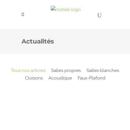
Actualités
Tous nos articles
Salles propres
Salles blanches
Cloisons
Acoustique
Faux-Plafond
Correction acoustique sur mesure
Pour vous offrir une bonne correction acoustique
sur mesure, il faut d'abord tenter d'appréhender