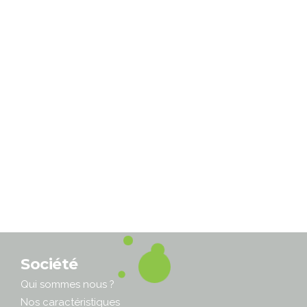
Salles propres : ISO 14644-1
Les salles propres, selon la norme ISO 14644-1,
sont des espaces cloisonnés où
l'approvisionnement en air et sa filtration sont
parfaitement maîtrisés. Concentration des...
LIRE LA SUITE
29 MARS 2018
0
0
Société
Qui sommes nous ?
Nos caractéristiques