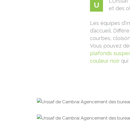
L’Urssaf
U
et des o
Les équipes d’I
d’accueil. Diffé
courbes, cloison
Vous pouvez déc
plafonds suspen
couleur noir
qui 