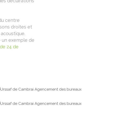
des déclarations
du centre
isons droites et
 acoustique.
e un exemple de
 de 24 de