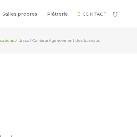
Salles propres
Plâtrerie
CONTACT
isations
/
Urssaf Cambrai Agencement des bureaux