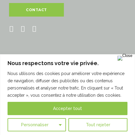
CONTACT
Nous respectons votre vie privée.
860 Rue Marcel Paul
Nous utilisons des cookies pour améliorer votre expérience
94500 Champigny-sur-Marne
de navigation, diffuser des publicités ou des contenus
personnalisés et analyser notre trafic. En cliquant sur « Tout
© 2018 - Interpose - Tous droits réservés.
accepter », vous consentez à notre utilisation des cookies.
Créé avec ♥ à Paris par HANDCRAFTED.
Accepter tout
Actualités
/
Plan du site
/
Mentions Légales
Personnaliser
Tout rejeter
Recrutement
/
Politique de confidentialité (RGPD)