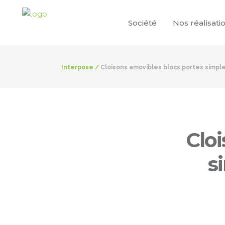
Société
Nos réalisati
Interpose
/
Cloisons amovibles blocs portes simpl
Cloi
s