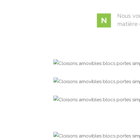
Nous vou
N
matière 