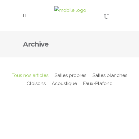
Archive
Tous nos articles
Salles propres
Salles blanches
Cloisons
Acoustique
Faux-Plafond
Cloisons sèches bloc porte stratifié
simple vantail
[vc_row content_width="grid"